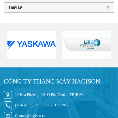
Thiết kế
CÔNG TY THANG MÁY HAGISON
12 Hoa Phượng, P.2, Q.Phú Nhuận, TP.HCM
(+84-28) 35.171.785 - 35.171.786
Contact@hagison.com