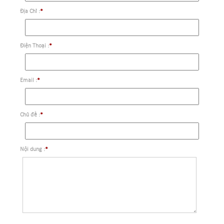
Địa Chỉ :
*
Điện Thoại :
*
Email :
*
Chủ đề :
*
Nội dung :
*